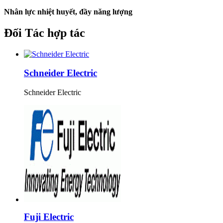
Nhân lực nhiệt huyết, đầy năng lượng
Đối Tác hợp tác
Schneider Electric
Schneider Electric
Fuji Electric