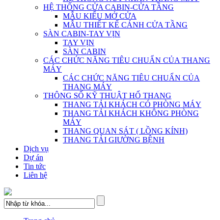
HỆ THỐNG CỬA CABIN-CỬA TẦNG
MẪU KIỂU MỞ CỬA
MẪU THIẾT KẾ CÁNH CỬA TẦNG
SÀN CABIN-TAY VỊN
TAY VỊN
SÀN CABIN
CÁC CHỨC NĂNG TIÊU CHUẨN CỦA THANG
MÁY
CÁC CHỨC NĂNG TIÊU CHUẨN CỦA
THANG MÁY
THÔNG SỐ KỸ THUẬT HỐ THANG
THANG TẢI KHÁCH CÓ PHÒNG MÁY
THANG TẢI KHÁCH KHÔNG PHÒNG
MÁY
THANG QUAN SÁT ( LỒNG KÍNH)
THANG TẢI GIƯỜNG BỆNH
Dịch vụ
Dự án
Tin tức
Liên hệ