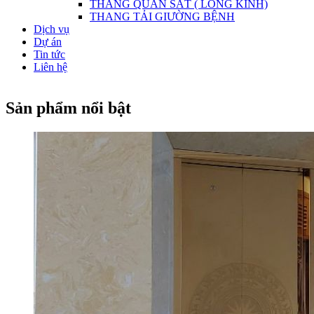
THANG QUAN SÁT ( LỒNG KÍNH)
THANG TẢI GIƯỜNG BỆNH
Dịch vụ
Dự án
Tin tức
Liên hệ
Sản phẩm nổi bật