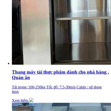
Thang máy tải thực phẩm dành cho nhà hàng ,
Quán ăn
Tải trọng: 100-250kg Tốc độ: 7.5-30m/p Cabin : sử dụng
inox
Xem thêm