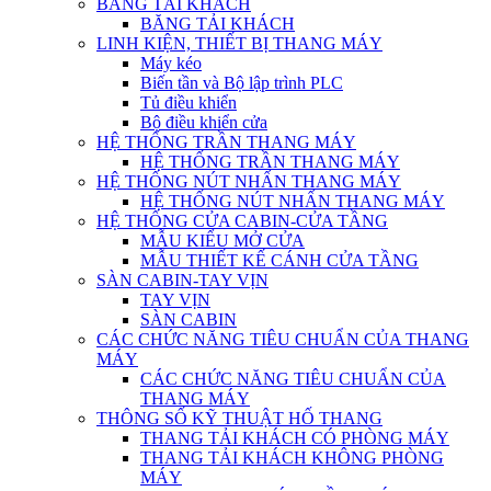
BĂNG TẢI KHÁCH
BĂNG TẢI KHÁCH
LINH KIỆN, THIẾT BỊ THANG MÁY
Máy kéo
Biến tần và Bộ lập trình PLC
Tủ điều khiển
Bộ điều khiển cửa
HỆ THỐNG TRẦN THANG MÁY
HỆ THỐNG TRẦN THANG MÁY
HỆ THỐNG NÚT NHẤN THANG MÁY
HỆ THỐNG NÚT NHẤN THANG MÁY
HỆ THỐNG CỬA CABIN-CỬA TẦNG
MẪU KIỂU MỞ CỬA
MẪU THIẾT KẾ CÁNH CỬA TẦNG
SÀN CABIN-TAY VỊN
TAY VỊN
SÀN CABIN
CÁC CHỨC NĂNG TIÊU CHUẨN CỦA THANG
MÁY
CÁC CHỨC NĂNG TIÊU CHUẨN CỦA
THANG MÁY
THÔNG SỐ KỸ THUẬT HỐ THANG
THANG TẢI KHÁCH CÓ PHÒNG MÁY
THANG TẢI KHÁCH KHÔNG PHÒNG
MÁY