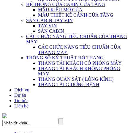
HỆ THỐNG CỬA CABIN-CỬA TẦNG
MẪU KIỂU MỞ CỬA
MẪU THIẾT KẾ CÁNH CỬA TẦNG
SÀN CABIN-TAY VỊN
TAY VỊN
SÀN CABIN
CÁC CHỨC NĂNG TIÊU CHUẨN CỦA THANG
MÁY
CÁC CHỨC NĂNG TIÊU CHUẨN CỦA
THANG MÁY
THÔNG SỐ KỸ THUẬT HỐ THANG
THANG TẢI KHÁCH CÓ PHÒNG MÁY
THANG TẢI KHÁCH KHÔNG PHÒNG
MÁY
THANG QUAN SÁT ( LỒNG KÍNH)
THANG TẢI GIƯỜNG BỆNH
Dịch vụ
Dự án
Tin tức
Liên hệ