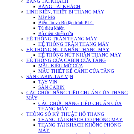
BĂNG TẢI KHÁCH
BĂNG TẢI KHÁCH
LINH KIỆN, THIẾT BỊ THANG MÁY
Máy kéo
Biến tần và Bộ lập trình PLC
Tủ điều khiển
Bộ điều khiển cửa
HỆ THỐNG TRẦN THANG MÁY
HỆ THỐNG TRẦN THANG MÁY
HỆ THỐNG NÚT NHẤN THANG MÁY
HỆ THỐNG NÚT NHẤN THANG MÁY
HỆ THỐNG CỬA CABIN-CỬA TẦNG
MẪU KIỂU MỞ CỬA
MẪU THIẾT KẾ CÁNH CỬA TẦNG
SÀN CABIN-TAY VỊN
TAY VỊN
SÀN CABIN
CÁC CHỨC NĂNG TIÊU CHUẨN CỦA THANG
MÁY
CÁC CHỨC NĂNG TIÊU CHUẨN CỦA
THANG MÁY
THÔNG SỐ KỸ THUẬT HỐ THANG
THANG TẢI KHÁCH CÓ PHÒNG MÁY
THANG TẢI KHÁCH KHÔNG PHÒNG
MÁY