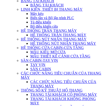
BĂNG TẢI KHÁCH
BĂNG TẢI KHÁCH
LINH KIỆN, THIẾT BỊ THANG MÁY
Máy kéo
Biến tần và Bộ lập trình PLC
Tủ điều khiển
Bộ điều khiển cửa
HỆ THỐNG TRẦN THANG MÁY
HỆ THỐNG TRẦN THANG MÁY
HỆ THỐNG NÚT NHẤN THANG MÁY
HỆ THỐNG NÚT NHẤN THANG MÁY
HỆ THỐNG CỬA CABIN-CỬA TẦNG
MẪU KIỂU MỞ CỬA
MẪU THIẾT KẾ CÁNH CỬA TẦNG
SÀN CABIN-TAY VỊN
TAY VỊN
SÀN CABIN
CÁC CHỨC NĂNG TIÊU CHUẨN CỦA THANG
MÁY
CÁC CHỨC NĂNG TIÊU CHUẨN CỦA
THANG MÁY
THÔNG SỐ KỸ THUẬT HỐ THANG
THANG TẢI KHÁCH CÓ PHÒNG MÁY
THANG TẢI KHÁCH KHÔNG PHÒNG
MÁY