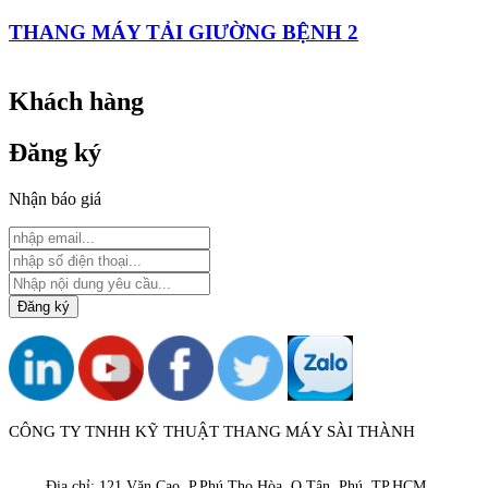
THANG MÁY TẢI GIƯỜNG BỆNH 2
Khách hàng
Đăng ký
Nhận báo giá
CÔNG TY TNHH KỸ THUẬT THANG MÁY SÀI THÀNH
Địa chỉ: 121 Văn Cao, P.Phú Thọ Hòa, Q.Tân Phú, TP.HCM