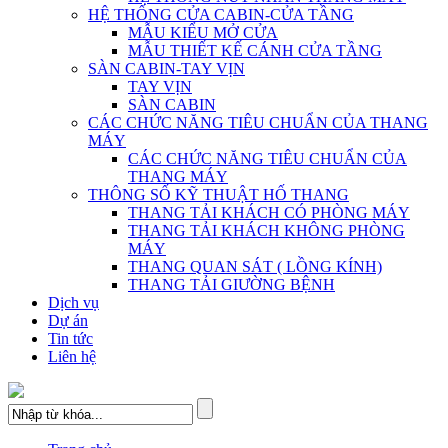
HỆ THỐNG CỬA CABIN-CỬA TẦNG
MẪU KIỂU MỞ CỬA
MẪU THIẾT KẾ CÁNH CỬA TẦNG
SÀN CABIN-TAY VỊN
TAY VỊN
SÀN CABIN
CÁC CHỨC NĂNG TIÊU CHUẨN CỦA THANG
MÁY
CÁC CHỨC NĂNG TIÊU CHUẨN CỦA
THANG MÁY
THÔNG SỐ KỸ THUẬT HỐ THANG
THANG TẢI KHÁCH CÓ PHÒNG MÁY
THANG TẢI KHÁCH KHÔNG PHÒNG
MÁY
THANG QUAN SÁT ( LỒNG KÍNH)
THANG TẢI GIƯỜNG BỆNH
Dịch vụ
Dự án
Tin tức
Liên hệ