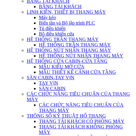
BĂNG TẢI KHÁCH
BĂNG TẢI KHÁCH
LINH KIỆN, THIẾT BỊ THANG MÁY
Máy kéo
Biến tần và Bộ lập trình PLC
Tủ điều khiển
Bộ điều khiển cửa
HỆ THỐNG TRẦN THANG MÁY
HỆ THỐNG TRẦN THANG MÁY
HỆ THỐNG NÚT NHẤN THANG MÁY
HỆ THỐNG NÚT NHẤN THANG MÁY
HỆ THỐNG CỬA CABIN-CỬA TẦNG
MẪU KIỂU MỞ CỬA
MẪU THIẾT KẾ CÁNH CỬA TẦNG
SÀN CABIN-TAY VỊN
TAY VỊN
SÀN CABIN
CÁC CHỨC NĂNG TIÊU CHUẨN CỦA THANG
MÁY
CÁC CHỨC NĂNG TIÊU CHUẨN CỦA
THANG MÁY
THÔNG SỐ KỸ THUẬT HỐ THANG
THANG TẢI KHÁCH CÓ PHÒNG MÁY
THANG TẢI KHÁCH KHÔNG PHÒNG
MÁY