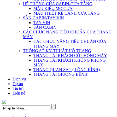
HỆ THỐNG CỬA CABIN-CỬA TẦNG
MẪU KIỂU MỞ CỬA
MẪU THIẾT KẾ CÁNH CỬA TẦNG
SÀN CABIN-TAY VỊN
TAY VỊN
SÀN CABIN
CÁC CHỨC NĂNG TIÊU CHUẨN CỦA THANG
MÁY
CÁC CHỨC NĂNG TIÊU CHUẨN CỦA
THANG MÁY
THÔNG SỐ KỸ THUẬT HỐ THANG
THANG TẢI KHÁCH CÓ PHÒNG MÁY
THANG TẢI KHÁCH KHÔNG PHÒNG
MÁY
THANG QUAN SÁT ( LỒNG KÍNH)
THANG TẢI GIƯỜNG BỆNH
Dịch vụ
Dự án
Tin tức
Liên hệ