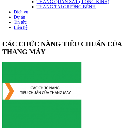
THANG QUAN SÁT ( LỒNG KÍNH)
THANG TẢI GIƯỜNG BỆNH
Dịch vụ
Dự án
Tin tức
Liên hệ
CÁC CHỨC NĂNG TIÊU CHUẨN CỦA
THANG MÁY