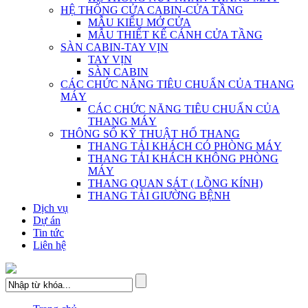
HỆ THỐNG CỬA CABIN-CỬA TẦNG
MẪU KIỂU MỞ CỬA
MẪU THIẾT KẾ CÁNH CỬA TẦNG
SÀN CABIN-TAY VỊN
TAY VỊN
SÀN CABIN
CÁC CHỨC NĂNG TIÊU CHUẨN CỦA THANG
MÁY
CÁC CHỨC NĂNG TIÊU CHUẨN CỦA
THANG MÁY
THÔNG SỐ KỸ THUẬT HỐ THANG
THANG TẢI KHÁCH CÓ PHÒNG MÁY
THANG TẢI KHÁCH KHÔNG PHÒNG
MÁY
THANG QUAN SÁT ( LỒNG KÍNH)
THANG TẢI GIƯỜNG BỆNH
Dịch vụ
Dự án
Tin tức
Liên hệ