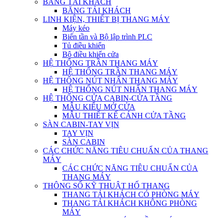
BĂNG TẢI KHÁCH
BĂNG TẢI KHÁCH
LINH KIỆN, THIẾT BỊ THANG MÁY
Máy kéo
Biến tần và Bộ lập trình PLC
Tủ điều khiển
Bộ điều khiển cửa
HỆ THỐNG TRẦN THANG MÁY
HỆ THỐNG TRẦN THANG MÁY
HỆ THỐNG NÚT NHẤN THANG MÁY
HỆ THỐNG NÚT NHẤN THANG MÁY
HỆ THỐNG CỬA CABIN-CỬA TẦNG
MẪU KIỂU MỞ CỬA
MẪU THIẾT KẾ CÁNH CỬA TẦNG
SÀN CABIN-TAY VỊN
TAY VỊN
SÀN CABIN
CÁC CHỨC NĂNG TIÊU CHUẨN CỦA THANG
MÁY
CÁC CHỨC NĂNG TIÊU CHUẨN CỦA
THANG MÁY
THÔNG SỐ KỸ THUẬT HỐ THANG
THANG TẢI KHÁCH CÓ PHÒNG MÁY
THANG TẢI KHÁCH KHÔNG PHÒNG
MÁY