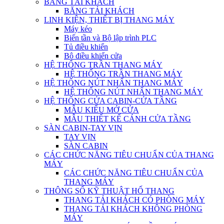
BĂNG TẢI KHÁCH
BĂNG TẢI KHÁCH
LINH KIỆN, THIẾT BỊ THANG MÁY
Máy kéo
Biến tần và Bộ lập trình PLC
Tủ điều khiển
Bộ điều khiển cửa
HỆ THỐNG TRẦN THANG MÁY
HỆ THỐNG TRẦN THANG MÁY
HỆ THỐNG NÚT NHẤN THANG MÁY
HỆ THỐNG NÚT NHẤN THANG MÁY
HỆ THỐNG CỬA CABIN-CỬA TẦNG
MẪU KIỂU MỞ CỬA
MẪU THIẾT KẾ CÁNH CỬA TẦNG
SÀN CABIN-TAY VỊN
TAY VỊN
SÀN CABIN
CÁC CHỨC NĂNG TIÊU CHUẨN CỦA THANG
MÁY
CÁC CHỨC NĂNG TIÊU CHUẨN CỦA
THANG MÁY
THÔNG SỐ KỸ THUẬT HỐ THANG
THANG TẢI KHÁCH CÓ PHÒNG MÁY
THANG TẢI KHÁCH KHÔNG PHÒNG
MÁY