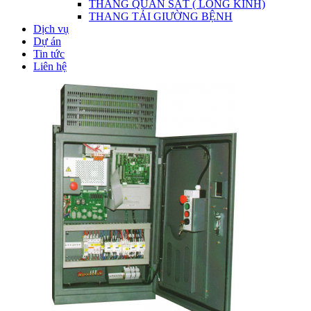
THANG QUAN SÁT ( LỒNG KÍNH)
THANG TẢI GIƯỜNG BỆNH
Dịch vụ
Dự án
Tin tức
Liên hệ