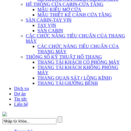
HỆ THỐNG CỬA CABIN-CỬA TẦNG
MẪU KIỂU MỞ CỬA
MẪU THIẾT KẾ CÁNH CỬA TẦNG
SÀN CABIN-TAY VỊN
TAY VỊN
SÀN CABIN
CÁC CHỨC NĂNG TIÊU CHUẨN CỦA THANG
MÁY
CÁC CHỨC NĂNG TIÊU CHUẨN CỦA
THANG MÁY
THÔNG SỐ KỸ THUẬT HỐ THANG
THANG TẢI KHÁCH CÓ PHÒNG MÁY
THANG TẢI KHÁCH KHÔNG PHÒNG
MÁY
THANG QUAN SÁT ( LỒNG KÍNH)
THANG TẢI GIƯỜNG BỆNH
Dịch vụ
Dự án
Tin tức
Liên hệ