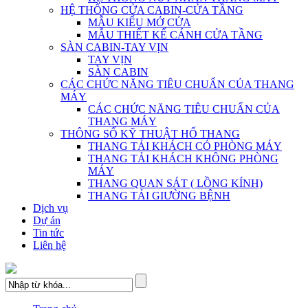
HỆ THỐNG CỬA CABIN-CỬA TẦNG
MẪU KIỂU MỞ CỬA
MẪU THIẾT KẾ CÁNH CỬA TẦNG
SÀN CABIN-TAY VỊN
TAY VỊN
SÀN CABIN
CÁC CHỨC NĂNG TIÊU CHUẨN CỦA THANG
MÁY
CÁC CHỨC NĂNG TIÊU CHUẨN CỦA
THANG MÁY
THÔNG SỐ KỸ THUẬT HỐ THANG
THANG TẢI KHÁCH CÓ PHÒNG MÁY
THANG TẢI KHÁCH KHÔNG PHÒNG
MÁY
THANG QUAN SÁT ( LỒNG KÍNH)
THANG TẢI GIƯỜNG BỆNH
Dịch vụ
Dự án
Tin tức
Liên hệ