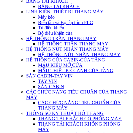
BĂNG TẢI KHÁCH
BĂNG TẢI KHÁCH
LINH KIỆN, THIẾT BỊ THANG MÁY
Máy kéo
Biến tần và Bộ lập trình PLC
Tủ điều khiển
Bộ điều khiển cửa
HỆ THỐNG TRẦN THANG MÁY
HỆ THỐNG TRẦN THANG MÁY
HỆ THỐNG NÚT NHẤN THANG MÁY
HỆ THỐNG NÚT NHẤN THANG MÁY
HỆ THỐNG CỬA CABIN-CỬA TẦNG
MẪU KIỂU MỞ CỬA
MẪU THIẾT KẾ CÁNH CỬA TẦNG
SÀN CABIN-TAY VỊN
TAY VỊN
SÀN CABIN
CÁC CHỨC NĂNG TIÊU CHUẨN CỦA THANG
MÁY
CÁC CHỨC NĂNG TIÊU CHUẨN CỦA
THANG MÁY
THÔNG SỐ KỸ THUẬT HỐ THANG
THANG TẢI KHÁCH CÓ PHÒNG MÁY
THANG TẢI KHÁCH KHÔNG PHÒNG
MÁY