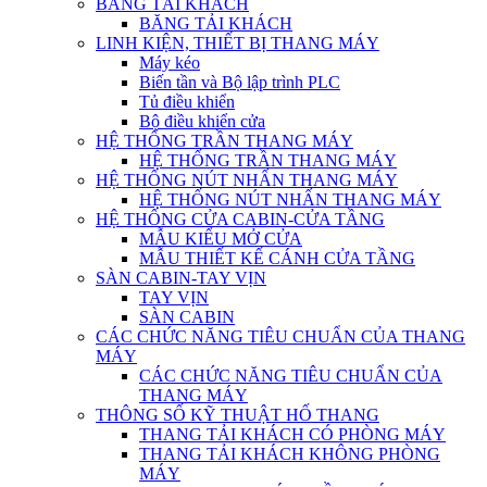
BĂNG TẢI KHÁCH
BĂNG TẢI KHÁCH
LINH KIỆN, THIẾT BỊ THANG MÁY
Máy kéo
Biến tần và Bộ lập trình PLC
Tủ điều khiển
Bộ điều khiển cửa
HỆ THỐNG TRẦN THANG MÁY
HỆ THỐNG TRẦN THANG MÁY
HỆ THỐNG NÚT NHẤN THANG MÁY
HỆ THỐNG NÚT NHẤN THANG MÁY
HỆ THỐNG CỬA CABIN-CỬA TẦNG
MẪU KIỂU MỞ CỬA
MẪU THIẾT KẾ CÁNH CỬA TẦNG
SÀN CABIN-TAY VỊN
TAY VỊN
SÀN CABIN
CÁC CHỨC NĂNG TIÊU CHUẨN CỦA THANG
MÁY
CÁC CHỨC NĂNG TIÊU CHUẨN CỦA
THANG MÁY
THÔNG SỐ KỸ THUẬT HỐ THANG
THANG TẢI KHÁCH CÓ PHÒNG MÁY
THANG TẢI KHÁCH KHÔNG PHÒNG
MÁY