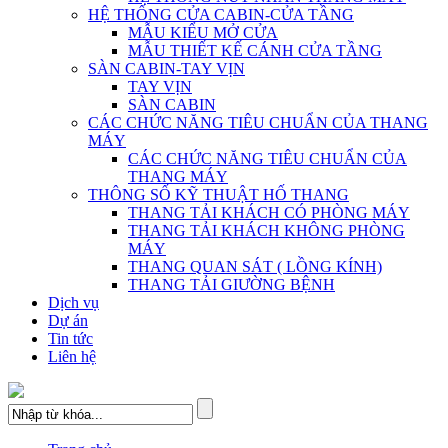
HỆ THỐNG CỬA CABIN-CỬA TẦNG
MẪU KIỂU MỞ CỬA
MẪU THIẾT KẾ CÁNH CỬA TẦNG
SÀN CABIN-TAY VỊN
TAY VỊN
SÀN CABIN
CÁC CHỨC NĂNG TIÊU CHUẨN CỦA THANG
MÁY
CÁC CHỨC NĂNG TIÊU CHUẨN CỦA
THANG MÁY
THÔNG SỐ KỸ THUẬT HỐ THANG
THANG TẢI KHÁCH CÓ PHÒNG MÁY
THANG TẢI KHÁCH KHÔNG PHÒNG
MÁY
THANG QUAN SÁT ( LỒNG KÍNH)
THANG TẢI GIƯỜNG BỆNH
Dịch vụ
Dự án
Tin tức
Liên hệ