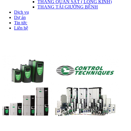
THANG QUAN SÁT ( LỒNG KÍNH)
THANG TẢI GIƯỜNG BỆNH
Dịch vụ
Dự án
Tin tức
Liên hệ